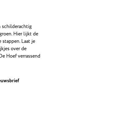
 schilderachtig
roen. Hier lijkt de
e stappen. Laat je
jkjes over de
s De Hoef verrassend
euwsbrief