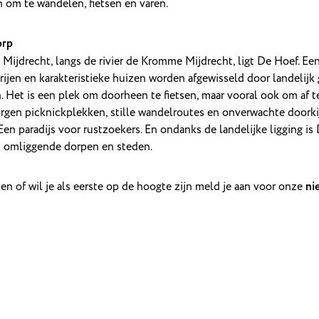
 om te wandelen, fietsen en varen.
orp
Mijdrecht, langs de rivier de Kromme Mijdrecht, ligt De Hoef. Een
ijen en karakteristieke huizen worden afgewisseld door landelijk g
an. Het is een plek om doorheen te fietsen, maar vooral ook om af t
rgen picknickplekken, stille wandelroutes en onverwachte doorki
 Een paradijs voor rustzoekers. En ondanks de landelijke ligging i
 omliggende dorpen en steden.
nen of wil je als eerste op de hoogte zijn meld je aan voor onze
ni