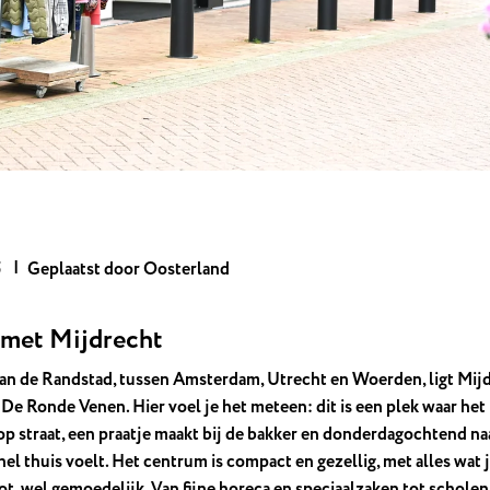
5
Geplaatst door Oosterland
met Mijdrecht
an de Randstad, tussen Amsterdam, Utrecht en Woerden, ligt Mijd
e Ronde Venen. Hier voel je het meteen: dit is een plek waar het l
op straat, een praatje maakt bij de bakker en donderdagochtend naa
nel thuis voelt. Het centrum is compact en gezellig, met alles wat
ot, wel gemoedelijk. Van fijne horeca en speciaalzaken tot scholen