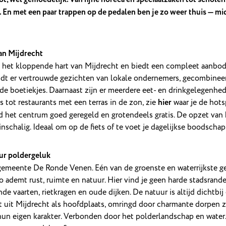
 En met een paar trappen op de pedalen ben je zo weer thuis — mi
an Mijdrecht
 het kloppende hart van Mijdrecht en biedt een compleet aanbod 
indt er vertrouwde gezichten van lokale ondernemers, gecombine
de boetiekjes. Daarnaast zijn er meerdere eet- en drinkgelegenhed
 tot restaurants met een terras in de zon, zie
hier
waar je de hots
nd het centrum goed geregeld en grotendeels gratis. De opzet van
inschalig. Ideaal om op de fiets of te voet je dagelijkse boodscha
ur poldergeluk
 gemeente De Ronde Venen. Eén van de groenste en waterrijkste g
o ademt rust, ruimte en natuur. Hier vind je geen harde stadsrand
de vaarten, rietkragen en oude dijken. De natuur is altijd dichtbij 
 uit Mijdrecht als hoofdplaats, omringd door charmante dorpen 
hun eigen karakter. Verbonden door het polderlandschap en water